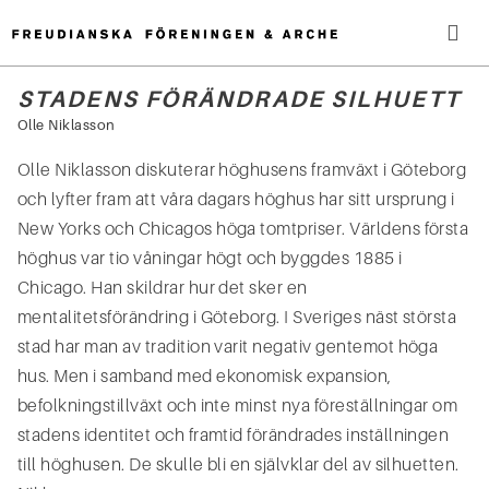
Hoppa
till
innehåll
Me
STADENS FÖRÄNDRADE SILHUETT
Sök
Olle Niklasson
efter:
Olle Niklasson diskuterar höghusens framväxt i Göteborg
och lyfter fram att våra dagars höghus har sitt ursprung i
New Yorks och Chicagos höga tomtpriser. Världens första
höghus var tio våningar högt och byggdes 1885 i
Chicago. Han skildrar hur det sker en
mentalitetsförändring i Göteborg. I Sveriges näst största
stad har man av tradition varit negativ gentemot höga
hus. Men i samband med ekonomisk expansion,
befolkningstillväxt och inte minst nya föreställningar om
stadens identitet och framtid förändrades inställningen
till höghusen. De skulle bli en självklar del av silhuetten.