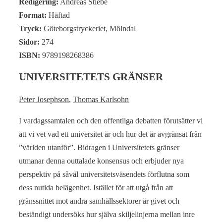
Redigering:
Andreas Stiebe
Format:
Häftad
Tryck:
Göteborgstryckeriet, Mölndal
Sidor:
274
ISBN:
9789198268386
UNIVERSITETETS GRÄNSER
Peter Josephson
,
Thomas Karlsohn
I vardagssamtalen och den offentliga debatten förutsätter vi
att vi vet vad ett universitet är och hur det är avgränsat från
”världen utanför”. Bidragen i Universitetets gränser
utmanar denna outtalade konsensus och erbjuder nya
perspektiv på såväl universitetsväsendets förflutna som
dess nutida belägenhet. Istället för att utgå från att
gränssnittet mot andra samhällssektorer är givet och
beständigt undersöks hur själva skiljelinjerna mellan inre