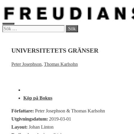
Hoppa
till
innehåll
MENY
Sök
efter:
UNIVERSITETETS GRÄNSER
Peter Josephson
,
Thomas Karlsohn
Köp på Bokus
Författare:
Peter Josephson & Thomas Karlsohn
Utgivningsdatum:
2019-03-01
Layout:
Johan Linton