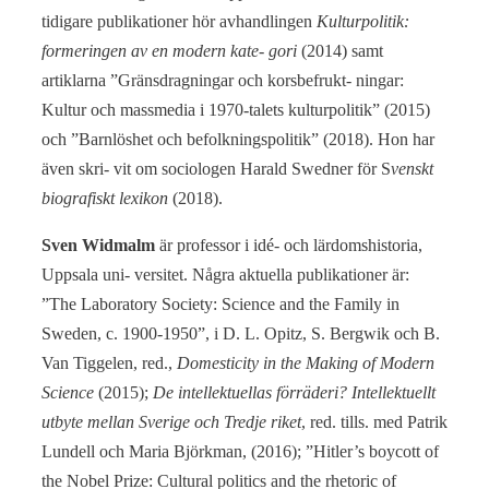
tidigare publikationer hör avhandlingen
Kulturpolitik:
formeringen
av en modern kate- gori
(2014) samt
artiklarna ”Gränsdragningar och korsbefrukt- ningar:
Kultur och massmedia i 1970-talets kulturpolitik” (2015)
och ”Barnlöshet och befolkningspolitik” (2018). Hon har
även skri- vit om sociologen Harald Swedner för S
venskt
biografiskt lexikon
(2018).
Sven Widmalm
är professor i idé- och lärdomshistoria,
Uppsala uni- versitet. Några aktuella publikationer är:
”The Laboratory Society: Science and the Family in
Sweden, c. 1900-1950”, i D. L. Opitz, S. Bergwik och B.
Van Tiggelen, red.,
Domesticity in the Making of Modern
Science
(2015);
De intellektuellas förräderi? Intellektuellt
utbyte mellan Sverige och Tredje riket
, red. tills. med Patrik
Lundell och Maria Björkman, (2016); ”Hitler’s boycott of
the Nobel Prize: Cultural politics and the rhetoric of