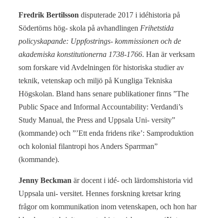
Fredrik Bertilsson
disputerade 2017 i idéhistoria på
Södertörns hög- skola på avhandlingen
Frihetstida
policyskapande: Uppfostrings-
kommissionen och de
akademiska konstitutionerna 1738-1766
. Han är verksam
som forskare vid Avdelningen för historiska studier av
teknik, vetenskap och miljö på Kungliga Tekniska
Högskolan. Bland hans senare publikationer finns ”The
Public Space and Informal Accountability: Verdandi’s
Study Manual, the Press and Uppsala Uni- versity”
(kommande) och ”’Ett enda fridens rike’: Samproduktion
och kolonial filantropi hos Anders Sparrman”
(kommande).
Jenny Beckman
är docent i idé- och lärdomshistoria vid
Uppsala uni- versitet. Hennes forskning kretsar kring
frågor om kommunikation inom vetenskapen, och hon har