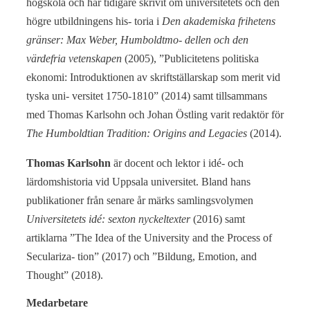
högskola och har tidigare skrivit om universitetets och den
högre utbildningens his- toria i
Den akademiska frihetens
gränser: Max Weber, Humboldtmo- dellen och den
värdefria vetenskapen
(2005), ”Publicitetens politiska
ekonomi: Introduktionen av skriftställarskap som merit vid
tyska uni- versitet 1750-1810” (2014) samt tillsammans
med Thomas Karlsohn och Johan Östling varit redaktör för
The Humboldtian Tradition: Origins and Legacies
(2014).
Thomas Karlsohn
är docent och lektor i idé- och
lärdomshistoria vid Uppsala universitet. Bland hans
publikationer från senare år märks samlingsvolymen
Universitetets idé: sexton nyckeltexter
(2016) samt
artiklarna ”The Idea of the University and the Process of
Seculariza- tion” (2017) och ”Bildung, Emotion, and
Thought” (2018).
Medarbetare