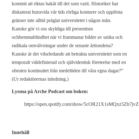
kommit att riktas bakåt till det som varit. Historiker har
diskuterat huruvida vår tids rörliga konturer och upplösta
gränser inte alltid präglat universitetet i någon mån.
Kanske gör vi oss skyldiga till presentism
ochhemmablindhet när vi frammanar bilder av unika och
radikala omvälvningar under de senaste årtiondena?
Kanske är det vilseledande att betrakta universitetet som en
temporalt väldefinierad och självidentisk företeelse med en
obruten kontinuitet från medeltiden till våra egna dagar?”
(Ur redaktörernas inledning.)
Lyssna på Arche Podcast om boken:
https://open.spotify.com/show/5cOR21X1sMQxz5Zh7jv
Innehåll