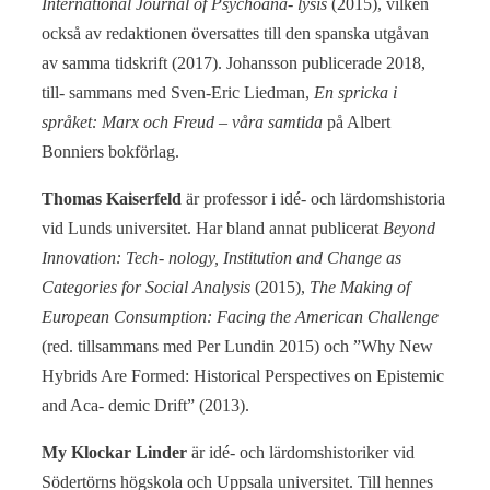
International Journal of Psychoana- lysis
(2015), vilken
också av redaktionen översattes till den spanska utgåvan
av samma tidskrift (2017). Johansson publicerade 2018,
till- sammans med Sven-Eric Liedman,
En spricka i
språket: Marx och Freud – våra samtida
på Albert
Bonniers bokförlag.
Thomas Kaiserfeld
är professor i idé- och lärdomshistoria
vid Lunds universitet. Har bland annat publicerat
Beyond
Innovation: Tech- nology, Institution and Change as
Categories for Social Analysis
(2015),
The Making of
European Consumption: Facing the American Challenge
(red. tillsammans med Per Lundin 2015) och ”Why New
Hybrids Are Formed: Historical Perspectives on Epistemic
and Aca- demic Drift” (2013).
My Klockar Linder
är idé- och lärdomshistoriker vid
Södertörns högskola och Uppsala universitet. Till hennes