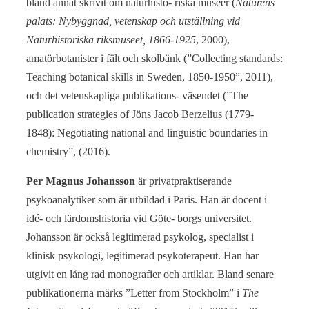
bland annat skrivit om naturhisto- riska museer (
Naturens
palats: Nybyggnad, vetenskap och utställning vid
Naturhistoriska riksmuseet, 1866-1925
, 2000),
amatörbotanister i fält och skolbänk (”Collecting standards:
Teaching botanical skills in Sweden, 1850-1950”, 2011),
och det vetenskapliga publikations- väsendet (”The
publication strategies of Jöns Jacob Berzelius (1779-
1848): Negotiating national and linguistic boundaries in
chemistry”, (2016).
Per Magnus Johansson
är privatpraktiserande
psykoanalytiker som är utbildad i Paris. Han är docent i
idé- och lärdomshistoria vid Göte- borgs universitet.
Johansson är också legitimerad psykolog, specialist i
klinisk psykologi, legitimerad psykoterapeut. Han har
utgivit en lång rad monografier och artiklar. Bland senare
publikationerna märks ”Letter from Stockholm” i
The