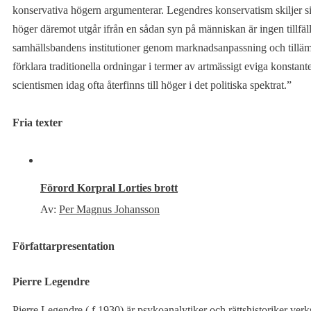
konservativa högern argumenterar. Legendres konservatism skiljer sig
höger däremot utgår ifrån en sådan syn på människan är ingen tillfäll
samhällsbandens institutioner genom marknadsanpassning och tillämpa
förklara traditionella ordningar i termer av artmässigt eviga konstante
scientismen idag ofta återfinns till höger i det politiska spektrat.”
Fria texter
Förord Korpral Lorties brott
Av:
Per Magnus Johansson
Författarpresentation
Pierre Legendre
Pierre Legendre ( f.1930) är psykoanalytiker och rättshistoriker ver