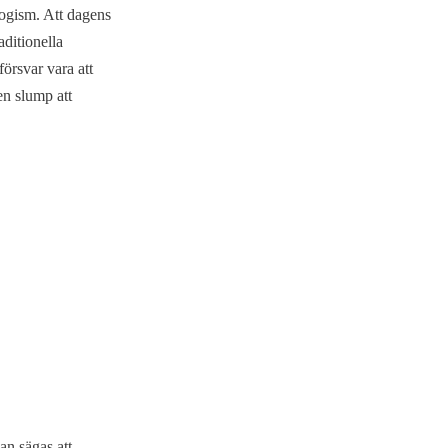
logism. Att dagens
aditionella
örsvar vara att
gen slump att
an sägas att