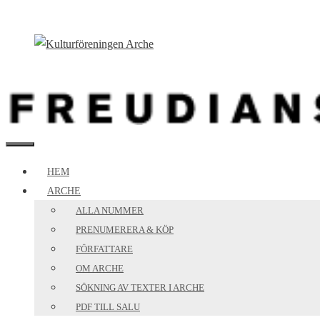
Hoppa
till
innehåll
MENY
HEM
ARCHE
ALLA NUMMER
PRENUMERERA & KÖP
FÖRFATTARE
OM ARCHE
SÖKNING AV TEXTER I ARCHE
PDF TILL SALU