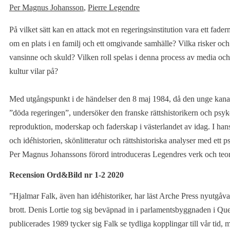
Per Magnus Johansson
,
Pierre Legendre
På vilket sätt kan en attack mot en regeringsinstitution vara ett fade
om en plats i en familj och ett omgivande samhälle? Vilka risker och
vansinne och skuld? Vilken roll spelas i denna process av media och
kultur vilar på?
Med utgångspunkt i de händelser den 8 maj 1984, då den unge kanade
”döda regeringen”, undersöker den franske rättshistorikern och psyko
reproduktion, moderskap och faderskap i västerlandet av idag. I hans 
och idéhistorien, skönlitteratur och rättshistoriska analyser med ett 
Per Magnus Johanssons förord introduceras Legendres verk och teoret
Recension Ord&Bild nr 1-2 2020
”Hjalmar Falk, även han idéhistoriker, har läst Arche Press nyutgåv
brott. Denis Lortie tog sig beväpnad in i parlamentsbyggnaden i Que
publicerades 1989 tycker sig Falk se tydliga kopplingar till vår tid, 