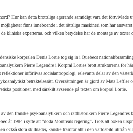
rmord? Hur kan detta brottsliga agerande samtidigt vara det förtvivlade u
 möjligheter finns inneboende i det rättsliga maskineri som har ansvare
 de kliniska experterna, och vilken betydelse har de montage av texter
nsiske korpralen Denis Lortie tog sig in i Quebecs nationalförsamling
analytikern Pierre Legendre i Korpral Lorties brott strukturerna för hä
reflektioner införlivas socialantropologi, relevanta delar av den västerl
psykoanalytiskt betraktelsesätt. Översättningen är gjord av Mats Leffler 
iska positioner, med särskilt avseende på texten om korpral Lortie.
a av den franske psykoanalytikern och rätthistorikern Pierre Legendres 
bec år 1984 i syfte att ”döda Montreals regering”. Trots att boken ursp
men också stora skillnader, kanske framför allt i den världsbild utifrån v