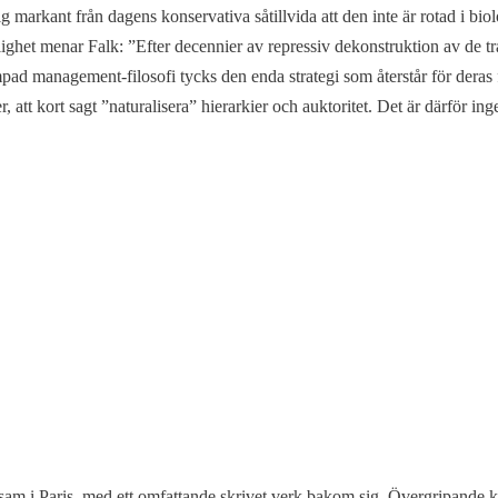
 markant från dagens konservativa såtillvida att den inte är rotad i bio
ighet menar Falk: ”Efter decennier av repressiv dekonstruktion av de tr
d management-filosofi tycks den enda strategi som återstår för deras f
r, att kort sagt ”naturalisera” hierarkier och auktoritet. Det är därför in
ksam i Paris, med ett omfattande skrivet verk bakom sig. Övergripande k