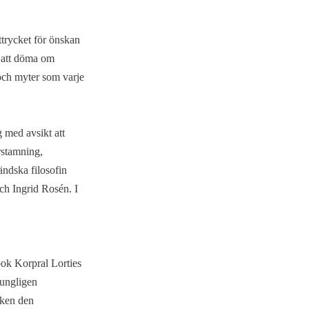
ttrycket för önskan
t att döma om
 och myter som varje
 med avsikt att
rstamning,
ändska filosofin
och Ingrid Rosén. I
bok Korpral Lorties
rungligen
ilken den